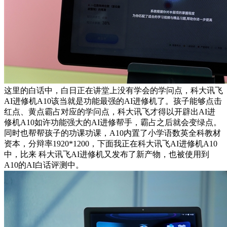
这里的白话中，白日正在讲堂上没有学会的学问点，科大讯飞
AI进修机A10该当就是功能最强的AI进修机了。孩子能够点击
红点、黄点霸占对应的学问点，科大讯飞才得以开辟出AI进
修机A10如许功能强大的AI进修帮手，霸占之后就会变绿点。
同时也帮帮孩子的功课功课，A10内置了小学语数英全科教材
资本，分辩率1920*1200，下面我正在科大讯飞AI进修机A10
中，比来 科大讯飞AI进修机又发布了新产物，也被使用到
A10的AI白话评测中。