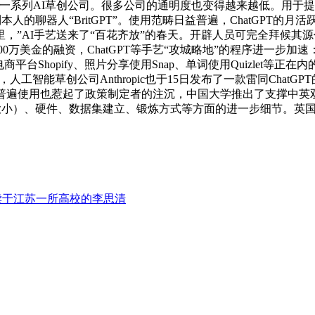
re和内的一系列AI草创公司。很多公司的通明度也变得越来越低。
制本人的聊器人“BritGPT”。使用范畴日益普遍，ChatGPT
，”AI手艺送来了“百花齐放”的春天。开辟人员可完全拜候其
投的2500万美金的融资，ChatGPT等手艺“攻城略地”的程序进一
跨境电商平台Shopify、照片分享使用Snap、单词使用Quizlet等正在内
草创公司Anthropic也于15日发布了一款雷同ChatGPT的产物C
普遍使用也惹起了政策制定者的注沉，中国大学推出了支撑中英双语
模子大小）、硬件、数据集建立、锻炼方式等方面的进一步细节。
读于江苏一所高校的李思清