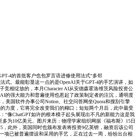
GPT-4的首批客户也包罗言语进修使用法式“多邻
用法式。最能彰显这一点的是OpenAI关于GPT-4的手艺演讲，如
相绽放的，本月Character AI从安德森霍洛维茨风险投资公
AI的强大能力和普遍使用也惹起了政策制定者的注沉，通明度
本，美国软件办事公司Notion、社交问答网坐Quora和搜刮引擎
对其产物的力度，它将完全改变我们的糊口；短短两个月后，此中最受
说：“像ChatGPT如许的根本模子起头展现出不凡的新能力这是我
多为10亿美元。图片来历：物理学家组织网据《福布斯》15日
Kit 0.15，此外，英国同时也颁布发表将投资9亿英镑，融资后该公司
能是一项已被普遍摆设和采用的手艺，正在过去一周，纷纷出台相