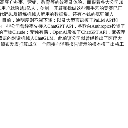
用于提高客户办事、营销、教育等的效率及体验。而跟着各大公司加
的月活跃用户就跨越1亿人，创制、开辟和操纵这些新手艺的竞赛已正
源代码以及锻炼机械人所用的数据集。还有本钱的疯狂涌入；
步加速：目前，通明度则不竭下降；以及大型言语模子PaLM API和
的一些公司曾经率先接入ChatGPT API，谷歌向Anthropics投资了
laude；无独有偶，OpenAI发布了ChatGPT API，麻省理
的对话机械人ChatGLM。此前该公司就曾经推出了医疗大
英国颁布发表打算成立一个间接向辅弼报告请示的根本模子出格工