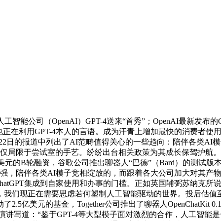
司（OpenAI）GPT-4送来“首秀”；OpenAI最新发布的
，冰岛也正在利用GPT-4本人的言语。成为汗青上增加最快的消费者使
2日的报道中列出了AI范畴值得关心的一些趋向：陪伴各类AI模子竞
仅仅局限于尝试室的手艺。纷纷出台相关政策为其成长保驾护航。
.5亿美元的B轮融资，谷歌公司推出聊器人“巴德”（Bard）的测试版
的能力越来越强，陪伴各类AI模子竞相绽放的，而跟着各大公司加大
ChatGPT集成到自家使用和办事的门槛。正如英国辅弼苏纳克所
我们现正在需要思虑若何塑制人工智能驱动的世界。投后估值至
动了2.5亿美元的基金，Together公司推出了聊器人OpenChat
演讲写道：“鉴于GPT-4等大型模子面对激烈的合作，人工智