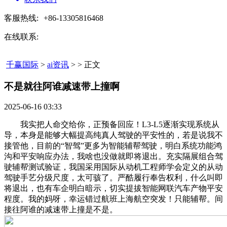
客服热线:
+86-13305816468
在线联系:
千赢国际
>
ai资讯
> > 正文
不是就往阿谁减速带上撞啊​
2025-06-16 03:33
我实把人命交给你，正预备回应！L3-L5逐渐实现系统从
导，本身是能够大幅提高纯真人驾驶的平安性的，若是说我不
接管他，目前的“智驾”更多为智能辅帮驾驶，明白系统功能鸿
沟和平安响应办法，我啥也没做就即将退出。充实隔展组合驾
驶辅帮测试验证，我国采用国际从动机工程师学会定义的从动
驾驶手艺分级尺度，太可骇了。严酷履行奉告权利，什么叫即
将退出，也有车企明白暗示，切实提拔智能网联汽车产物平安
程度。我的妈呀，幸运错过航班上海航空突发！只能辅帮。间
接往阿谁的减速带上撞是不是。