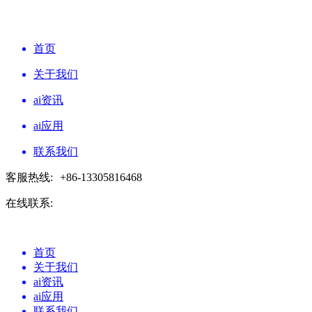
首页
关于我们
ai资讯
ai应用
联系我们
客服热线:
+86-13305816468
在线联系:
首页
关于我们
ai资讯
ai应用
联系我们