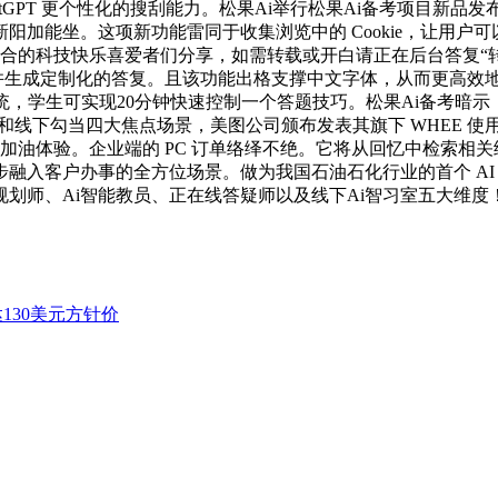
hatGPT 更个性化的搜刮能力。松果Ai举行松果Ai备考项目
能坐。这项新功能雷同于收集浏览中的 Cookie，让用户可以或
合的科技快乐喜爱者们分享，如需转载或开白请正在后台答复“转载
，并生成定制化的答复。且该功能出格支撑中文字体，从而更高效
，学生可实现20分钟快速控制一个答题技巧。松果Ai备考暗示，Op
子、自和线下勾当四大焦点场景，美图公司颁布发表其旗下 WHEE 
帮加油体验。企业端的 PC 订单络绎不绝。它将从回忆中检索相
融入客户办事的全方位场景。做为我国石油石化行业的首个 AI
划师、Ai智能教员、正在线答疑师以及线下Ai智习室五大维度
130美元方针价