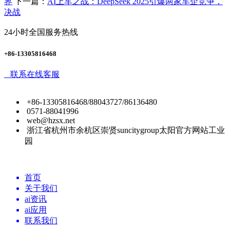
界
下一篇：
AI上车之战：DeepSeek 2025引爆两家车企竞争，
决战
24小时全国服务热线
+86-13305816468
联系在线客服
+86-13305816468/88043727/86136480
0571-88041996
web@hzsx.net
浙江省杭州市余杭区崇贤suncitygroup太阳官方网站工业
园
首页
关于我们
ai资讯
ai应用
联系我们