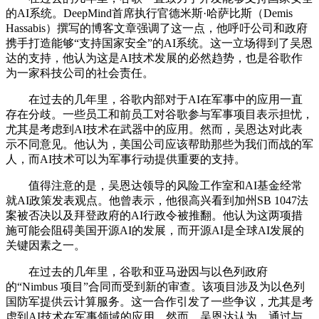
的AI系统。DeepMind首席执行官德米斯·哈萨比斯（Demis
Hassabis）撰写的博客文章强调了这一点，他呼吁公司和政府
携手打造能够“支持国家安全”的AI系统。这一立场得到了吴恩
达的支持，他认为这是AI技术发展的必然趋势，也是谷歌作
为一家科技公司的社会责任。
在过去的几年里，谷歌内部对于AI在军事中的应用一直
存在分歧。一些员工和前员工对谷歌参与军事项目表示担忧，
尤其是考虑到AI技术在武器中的应用。然而，吴恩达对此表
示不同意见。他认为，美国公司应该帮助那些为我们而战的军
人，而AI技术可以为军事行动提供重要的支持。
值得注意的是，吴恩达领导的风险工作室和AI基金经常
就AI政策发表观点。他曾表示，他很高兴看到加州SB 1047法
案被否决以及拜登政府的AI行政令被推翻。他认为这两项措
施可能会阻碍美国开源AI的发展，而开源AI是全球AI发展的
关键因素之一。
在过去的几年里，谷歌和亚马逊因与以色列政府
的“Nimbus 项目”合同而受到新的审查。该项目涉及为以色列
国防军提供云计算服务。这一合作引发了一些争议，尤其是考
虑到AI技术在军事领域的应用。然而，吴恩达认为，通过与