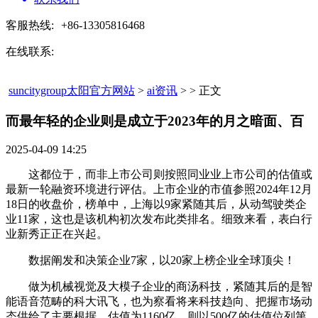
客服热线:
+86-13305816468
在线联系:
suncitygroup太阳官方网站
>
ai资讯
> > 正文
而最年轻的企业则是成立于2023年的月之暗面、百​
2025-04-09 14:25
这都位于，而非上市公司则按照同业业上市公司的估值或
最新一轮融资环境进行评估。上市企业的市值参照2024年12月
18日的收盘价，榜单中，上海以9家紧随其后，从动驾驶类企
业11家，这也是该机构初次发布此类排名。细致来看，表白行
业新秀正正在兴起。
数据阐发和决策企业7家，以20家上榜企业全球顶尖！
做为机械视觉及大模子企业的商汤科技，紧随其后的是智
能语音范畴的科大讯飞，也为察看将来科技趋向、把握市场动
态供给了主要根据。估值为1160亿，则以500亿的估值位列第