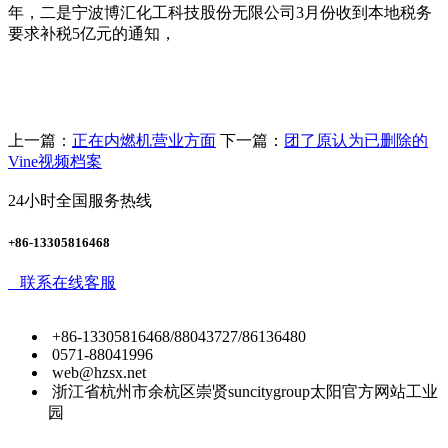
年，二是宁波博汇化工科技股份无限公司3月份收到本地税务
要求补税5亿元的通知，
上一篇：
正在内燃机营业方面
下一篇：
团了原认为已删除的
Vine视频档案
24小时全国服务热线
+86-13305816468
联系在线客服
+86-13305816468/88043727/86136480
0571-88041996
web@hzsx.net
浙江省杭州市余杭区崇贤suncitygroup太阳官方网站工业
园