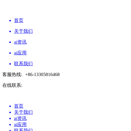
首页
关于我们
ai资讯
ai应用
联系我们
客服热线:
+86-13305816468
在线联系:
首页
关于我们
ai资讯
ai应用
联系我们