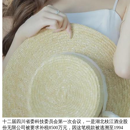
十二届四川省委科技委员会第一次会议，一是湖北枝江酒业股
份无限公司被要求补税8500万元，因这笔税款被逃溯至1994