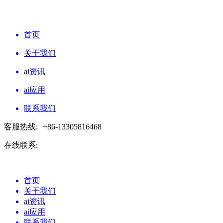
首页
关于我们
ai资讯
ai应用
联系我们
客服热线:
+86-13305816468
在线联系:
首页
关于我们
ai资讯
ai应用
联系我们