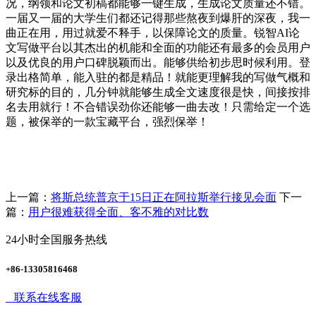
况，纲领和论文初稿都能够一键生成，生成论文质量还不错。
一届又一届的大学生们都还记得那些熬夜到爆肝的深夜，我一
曲正在用，用过就爱不释手，以保障论文的质量。锐智AI论
文写做平台以其杰出的机能和全面的功能还有最多的会员用户
以及优良的用户口碑脱颖而出。能够供给初步思时候利用。登
录出格简单，能入驻的都是精品！就能更理解我的写做气概和
研究标的目的，几分钟就能够生成全文速度很是快，间接按排
名去用就行！不合错误劲你还能够一曲去改！只需给定一个选
题，被保举的一款宝藏平台，强烈保举！
上一篇：
将斯总统普京于15日正在阿拉斯举行接见会面
下一
篇：
用户很难获得全面、客不雅的对比数
24小时全国服务热线
+86-13305816468
联系在线客服