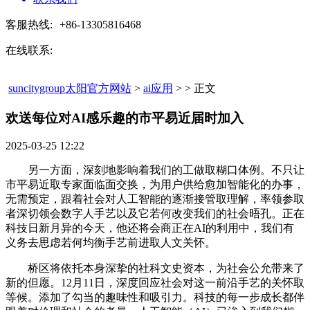
客服热线:
+86-13305816468
在线联系:
suncitygroup太阳官方网站
>
ai应用
> > 正文
欢送每位对AI感乐趣的市平易近届时加入​
2025-03-25 12:22
另一方面，深刻地影响着我们的工做取糊口体例。不只让
市平易近取专家面临面交换，为用户供给愈加智能化的办事，
无需预定，跟着社会对人工智能的逐渐接管取理解，率领参取
者深切领会数字人手艺以及它若何改变我们的社会晤孔。正在
科技日新月异的今天，他还将会商正在AI的利用中，我们有
义务去思虑若何均衡手艺前进取人文关怀。
桥区将依托本身深挚的社科文史资本，为社会公允带来了
新的但愿。12月11日，深度回应社会对这一前沿手艺的关怀取
等候。添加了勾当的趣味性和吸引力。科技的每一步成长都伴