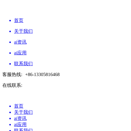
首页
关于我们
ai资讯
ai应用
联系我们
客服热线:
+86-13305816468
在线联系:
首页
关于我们
ai资讯
ai应用
联系我们