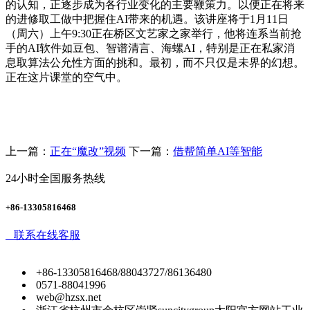
的认知，正逐步成为各行业变化的主要鞭策力。以便正在将来
的进修取工做中把握住AI带来的机遇。该讲座将于1月11日
（周六）上午9:30正在桥区文艺家之家举行，他将连系当前抢
手的AI软件如豆包、智谱清言、海螺AI，特别是正在私家消
息取算法公允性方面的挑和。最初，而不只仅是未界的幻想。
正在这片课堂的空气中。
上一篇：
正在“魔改”视频
下一篇：
借帮简单AI等智能
24小时全国服务热线
+86-13305816468
联系在线客服
+86-13305816468/88043727/86136480
0571-88041996
web@hzsx.net