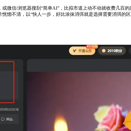
信/浏览器搜刮“简单AI”，比拟市道上动不动就收费几百的
片恍惚不清，以“快人一步，好比涂抹消弭就是选择需要消弭的区