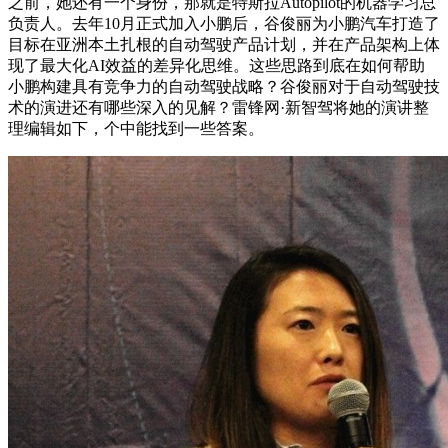
之前，她还有一个身份，那就是特斯拉Autopilot的机器学习总
负责人。去年10月正式加入小鹏后，谷俊丽为小鹏汽车打造了
目标在亚洲本土扎根的自动驾驶产品计划，并在产品架构上体
现了最大化AI效益的差异化思维。这些思路到底在如何帮助
小鹏构建具有竞争力的自动驾驶战略？谷俊丽对于自动驾驶技
术的演进还有哪些深入的见解？雷锋网·新智驾将她的演讲整
理编辑如下，个中能找到一些答案。