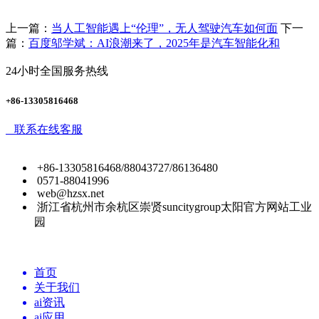
上一篇：
当人工智能遇上“伦理”，无人驾驶汽车如何面
下一
篇：
百度邬学斌：AI浪潮来了，2025年是汽车智能化和
24小时全国服务热线
+86-13305816468
联系在线客服
+86-13305816468/88043727/86136480
0571-88041996
web@hzsx.net
浙江省杭州市余杭区崇贤suncitygroup太阳官方网站工业
园
首页
关于我们
ai资讯
ai应用