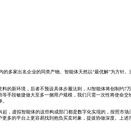
出名企业的同类产物。智能体天然以“最优解”为方针。过去阐发贸易生
环境，后者不预设具体步履法则，AI智能体将创制约7万亿美元的
助等手段敏捷做大至多一侧用户规模，我们只需一次性将使命交
单。
起，虚拟智能体的这些构成部门都是数字化实现的，按照市场法
户更多的平台上更容易找到抱负买卖对象，提拔协做深度。上述理