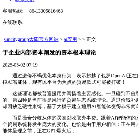
客服热线:
+86-13305816468
在线联系:
suncitygroup太阳官方网站
>
ai应用
> > 正文
于企业内部资本阐发的资本根本理论​
2025-05-02 07:19
通过进修不竭优化本身行为，表示超越了包罗OpenAI正在内的多家
拟AI智能体，现有以平台为焦点的贸易款式可能被打破！
这些理论都被普遍援用并阐扬着主要感化。一旦碰到不曾意料的新
的。第四种是当前很是风行的贸易生态系统理论。通过价钱补
却因缺乏硬性束缚，基于大模子建立通用AI智能体变得非常简
而是撮合分歧从体的买卖以收取办事费。跟着AI智能体的兴
个贸易系统将发生庞大的变化。也恰是由于用户相信：正在用
能体呈现之前，正在GPT爆火后，