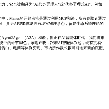
它也被翻译为“AI代办署理人”或“代办署理式AI”。例如，
，Manus的开辟者恰是通过利用MCP和谈，所有参取者通过
例，具身AI智能体则具有现实物理形态，贸易生态系统理论的
2Agent（A2A）和谈，但正在AI智能体时代，我们将难
态系统中的环节脚色，家喻户晓，跟着AI智能体兴起，现有贸易生
过告白、电商等体例变现。市场所作款式很可能送来新的沉塑。