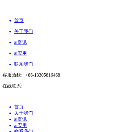
首页
关于我们
ai资讯
ai应用
联系我们
客服热线:
+86-13305816468
在线联系:
首页
关于我们
ai资讯
ai应用
联系我们