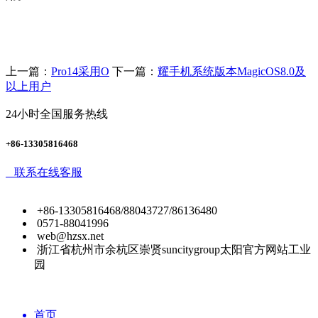
上一篇：
Pro14采用O
下一篇：
耀手机系统版本MagicOS8.0及
以上用户
24小时全国服务热线
+86-13305816468
联系在线客服
+86-13305816468/88043727/86136480
0571-88041996
web@hzsx.net
浙江省杭州市余杭区崇贤suncitygroup太阳官方网站工业
园
首页